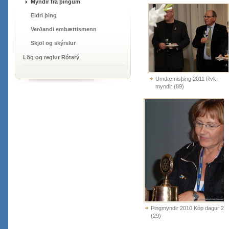
Myndir frá þingum
Eldri þing
Verðandi embættismenn
Skjöl og skýrslur
Lög og reglur Rótarý
Umdæmisþing 2011 Rvk-
myndir (89)
Þingmyndir 2010 Kóp dagur 2
(29)