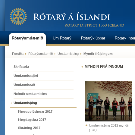
Rótarýumdæmið
Um Rótarý
Rótarýklúbbar
Rotary Inte
Forsíða
Rótarýumdæmið
Umdæmisþing
Myndir frá þingum
MYNDIR FRÁ ÞINGUM
Skrifstofa
Umdæmisstjóri
Umdæmisráð
Nefndir umdæmisins
Umdæmisþing
Þingupplýsingar 2017
Þingdagskrá 2017
Umdæmisþing 2012 myndir
Skráning 2017
(131)