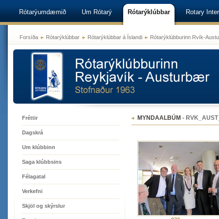
Rótarýumdæmið
Um Rótarý
Rótarýklúbbar
Rotary Inter
Forsíða
Rótarýklúbbar
Rótarýklúbbar á Íslandi
Rótarýklúbburinn Rvík-Aust
MYNDAALBÚM
-
RVK_AUST
Fréttir
Dagskrá
Um klúbbinn
Saga klúbbsins
Félagatal
Verkefni
Skjöl og skýrslur