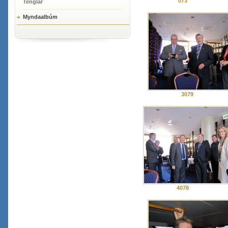
073
Tenglar
Myndaalbúm
3079
4078