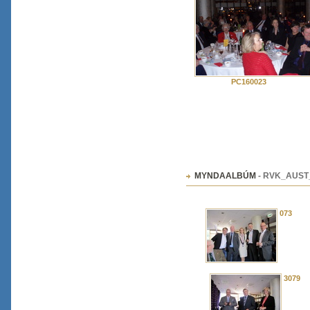
PC160023
MYNDAALBÚM
-
RVK_AUST
073
3079