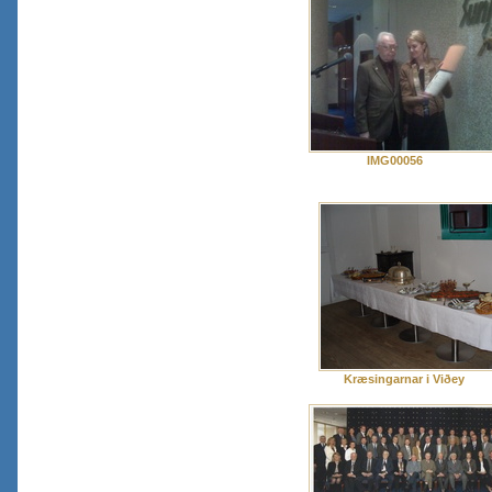
IMG00056
Kræsingarnar i Viðey