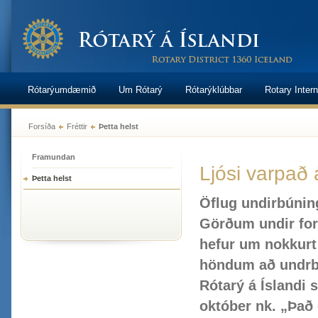
Rótarýumdæmið
Um Rótarý
Rótarýklúbbar
Rotary Intern
Forsíða
Fréttir
Þetta helst
Framundan
Ljósi varpað
Þetta helst
Öflug undirbúnin
Görðum undir for
hefur um nokkurt
höndum að undr
Rótarý á Íslandi 
október nk. „Það