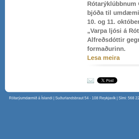
Rótarýklúbbnum 
bjóða til umdæm
10. og 11. októb
„Varpa ljósi á Rót
Alfreðsdóttir geg
formaðurinn.
Lesa meira
Senda í tölvupósti
Rótarýumdæmið á Íslandi
| Suðurlandsbraut 54 - 108 Reykjavík | Sími: 568 2