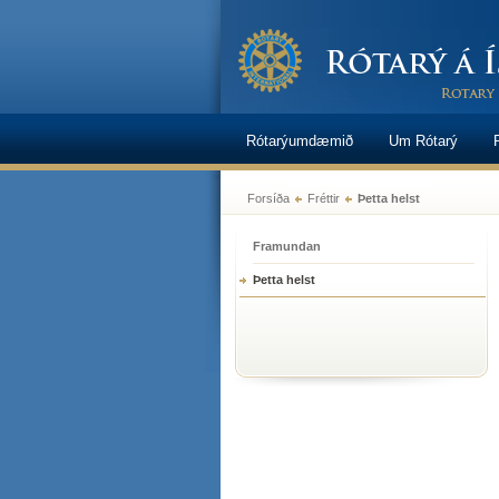
Rótarýumdæmið
Um Rótarý
Forsíða
Fréttir
Þetta helst
Framundan
Þetta helst