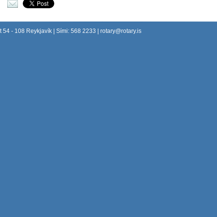
Senda í tölvupósti
 54 - 108 Reykjavík | Sími: 568 2233 |
rotary@rotary.is