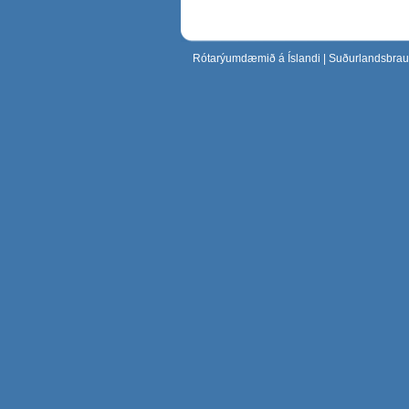
Rótarýumdæmið á Íslandi
| Suðurlandsbraut