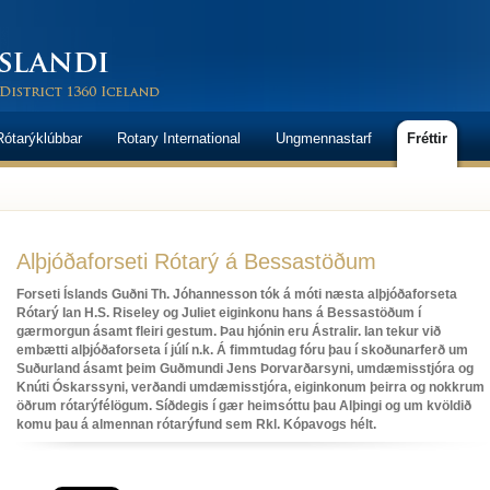
Rótarýklúbbar
Rotary International
Ungmennastarf
Fréttir
Alþjóðaforseti Rótarý á Bessastöðum
Forseti Íslands Guðni Th. Jóhannesson tók á móti næsta alþjóðaforseta
Rótarý Ian H.S. Riseley og Juliet eiginkonu hans á Bessastöðum í
gærmorgun ásamt fleiri gestum. Þau hjónin eru Ástralir. Ian tekur við
embætti alþjóðaforseta í júlí n.k. Á fimmtudag fóru þau í skoðunarferð um
Suðurland ásamt þeim Guðmundi Jens Þorvarðarsyni, umdæmisstjóra og
Knúti Óskarssyni, verðandi umdæmisstjóra, eiginkonum þeirra og nokkrum
öðrum rótarýfélögum. Síðdegis í gær heimsóttu þau Alþingi og um kvöldið
komu þau á almennan rótarýfund sem Rkl. Kópavogs hélt.