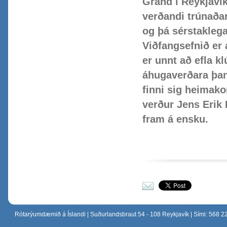
Grand í Reykjaví
verðandi trúnað
og þá sérstaklega
Viðfangsefnið er
er unnt að efla k
áhugaverðara þann
finni sig heimak
verður Jens Erik
fram á ensku.
Senda í tölvupósti
Rótarýumdæmið á Íslandi
| Suðurlandsbraut 54 - 108 Reykjavík | Sími: 568 2