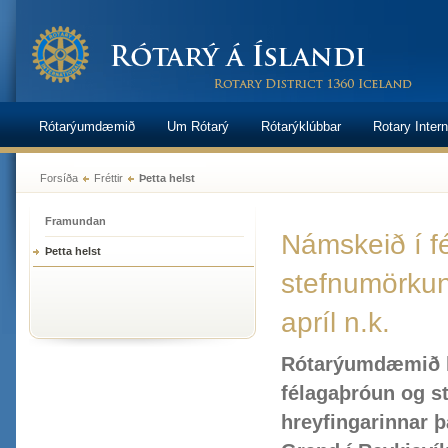
Rótarýumdæmið
Um Rótarý
Rótarýklúbbar
Rotary Intern
Forsíða
Fréttir
Þetta helst
Framundan
Námskeið í f
Þetta helst
stefnumörkun
apríl n.k.
Rótarýumdæmið h
félagaþróun og 
hreyfingarinnar þa